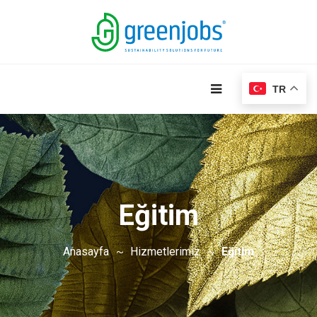
TR
Eğitim
Anasayfa
Hizmetlerimiz
Eğitim